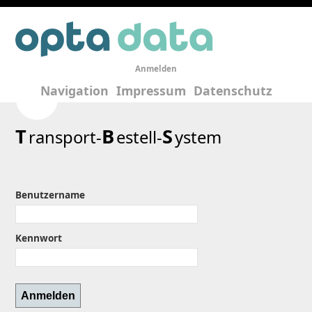
Anmelden
Navigation
Impressum
Datenschutz
T
B
S
ransport-
estell-
ystem
Benutzername
Kennwort
Anmelden