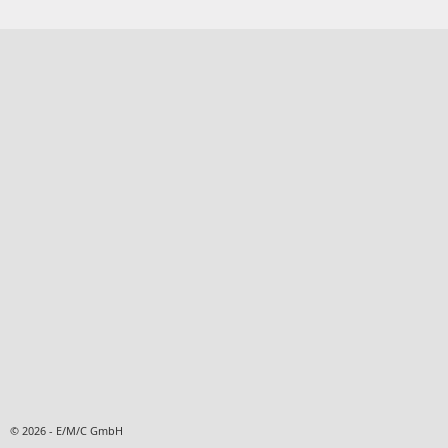
© 2026 - E/M/C GmbH